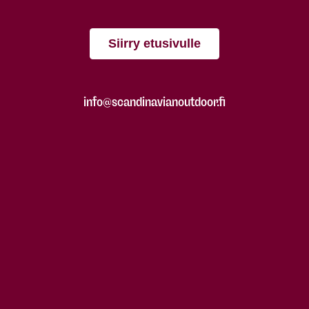
Siirry etusivulle
info@scandinavianoutdoor.fi