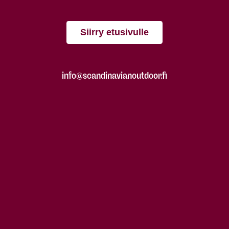
Siirry etusivulle
info@scandinavianoutdoor.fi