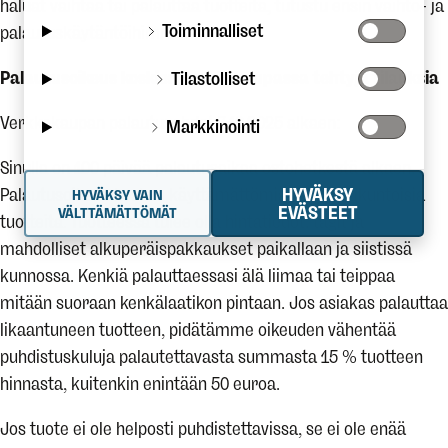
haluat vaihtaa tai palauttaa tuotteita, tutustu ensin vaihto- ja
Toiminnalliset
palautuskäytäntöihimme.
Palautusoikeus koskien verkkokaupassa tehtyjä tilauksia
Tilastolliset
Verkkokaupan palautusehdot 7.10.2025 alkaen:
Markkinointi
Sinulla on 100 päivää palautusaikaa ostohetkestä alkaen.
Palautusoikeus koskee käyttämättömiä ja myyntikuntoisia
HYVÄKSY
HYVÄKSY VAIN
EVÄSTEET
VÄLTTÄMÄTTÖMÄT
tuotteita. Tuotteessa tulee olla hintatiedot, tagit ja
mahdolliset alkuperäispakkaukset paikallaan ja siistissä
kunnossa. Kenkiä palauttaessasi älä liimaa tai teippaa
mitään suoraan kenkälaatikon pintaan. Jos asiakas palauttaa
likaantuneen tuotteen, pidätämme oikeuden vähentää
puhdistuskuluja palautettavasta summasta 15 % tuotteen
hinnasta, kuitenkin enintään 50 euroa.
Jos tuote ei ole helposti puhdistettavissa, se ei ole enää