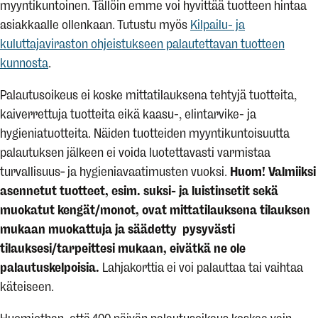
myyntikuntoinen. Tällöin emme voi hyvittää tuotteen hintaa
asiakkaalle ollenkaan. Tutustu myös
Kilpailu- ja
kuluttajaviraston ohjeistukseen palautettavan tuotteen
kunnosta
.
Palautusoikeus ei koske mittatilauksena tehtyjä tuotteita,
kaiverrettuja tuotteita eikä kaasu-, elintarvike- ja
hygieniatuotteita. Näiden tuotteiden myyntikuntoisuutta
palautuksen jälkeen ei voida luotettavasti varmistaa
turvallisuus‑ ja hygieniavaatimusten vuoksi.
Huom! Valmiiksi
asennetut tuotteet, esim. suksi- ja luistinsetit sekä
muokatut kengät/monot, ovat mittatilauksena tilauksen
mukaan muokattuja ja säädetty pysyvästi
tilauksesi/tarpeittesi mukaan, eivätkä ne ole
palautuskelpoisia.
Lahjakorttia ei voi palauttaa tai vaihtaa
käteiseen.