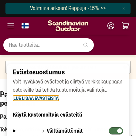
Valmiina arkeen! Reppuja -15% >>
Evästesuostumus
Voit hyväksyä evästeet ja siirtyä verkkokauppaan
ostoksille tai tehdä kustomoituja valintoja.
Palautus ja vaihto sekä tilauksen
LUE LISÄÄ EVÄSTEISTÄ
peruminen
Käytä kustomoituja evästeitä
Palautusehdot
Toivomme, että olet tyytyväinen ostoksiisi! Jos kuitenkin
Välttämättömät