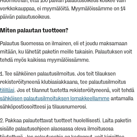
Huomiothan, että 100 päivän palautusoikeus koskee vain
verkkokauppaa, ei myymälöitä. Myymälöissämme on 14
päivän palautusoikeus.
Miten palautan tuotteen?
Palautus Suomessa on ilmainen, eli et joudu maksamaan
mitään, ku lähetät paketin meille takaisin. Palautuksen voit
tehdä myös kaikissa myymälöissämme.
1. Tee sähköinen palautusilmoitus. Jos teit tilauksen
rekisteröityneenä klubiasiakkaana, tee palautusilmoitus
tililläsi
. Jos et tilannut tuotetta rekisteröityneenä, voit tehdä
sähköisen palautusilmoituksen lomakkeellamme
antamalla
sähköpostiosoitteesi ja tilausnumerosi.
2. Pakkaa palautettavat tuotteet huolellisesti. Laita paketin
sisälle palautusohjeen alaosassa oleva ilmoitusosa
täytettynä. Jos palautusohje on kadonnut, voit kirjoittaa