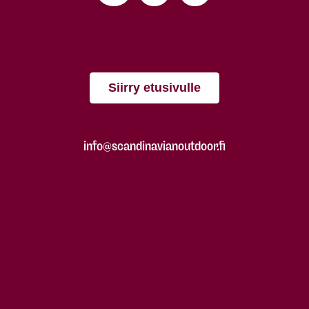
Siirry etusivulle
info@scandinavianoutdoor.fi