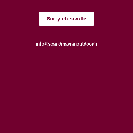
Siirry etusivulle
info@scandinavianoutdoor.fi