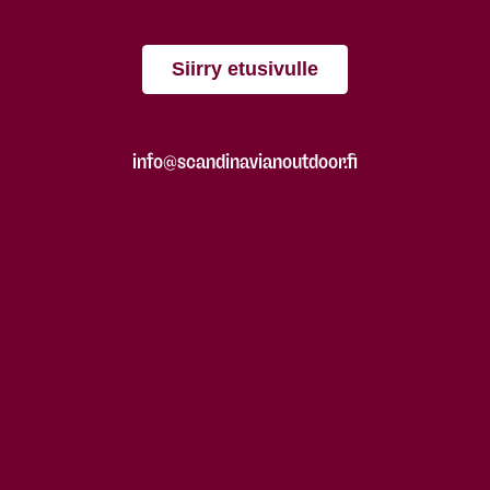
Siirry etusivulle
info@scandinavianoutdoor.fi