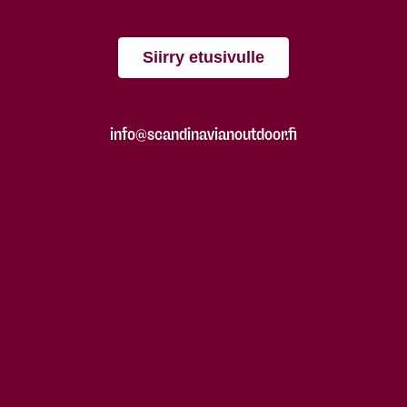
Siirry etusivulle
info@scandinavianoutdoor.fi