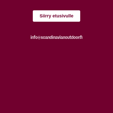
Siirry etusivulle
info@scandinavianoutdoor.fi