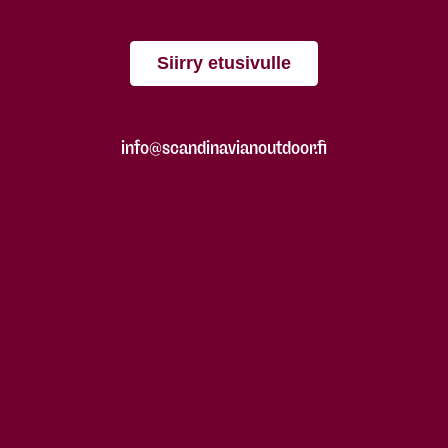
Siirry etusivulle
info@scandinavianoutdoor.fi