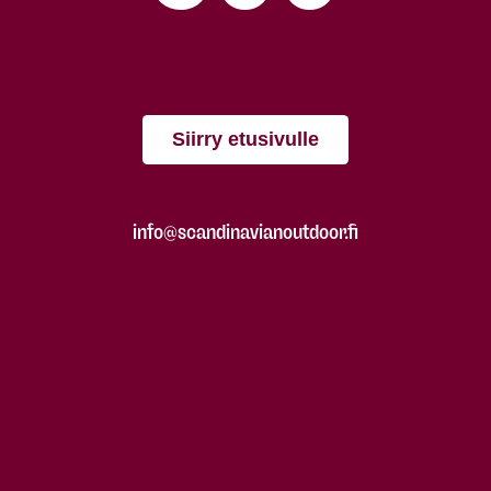
Siirry etusivulle
info@scandinavianoutdoor.fi