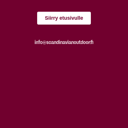
Siirry etusivulle
info@scandinavianoutdoor.fi