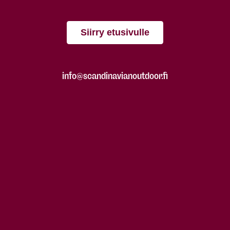
Siirry etusivulle
info@scandinavianoutdoor.fi