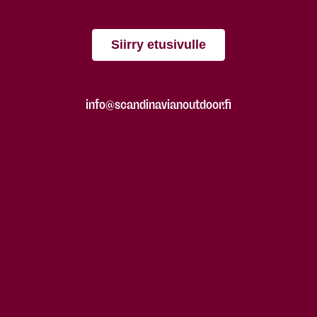
Siirry etusivulle
info@scandinavianoutdoor.fi