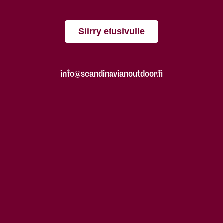
Siirry etusivulle
info@scandinavianoutdoor.fi