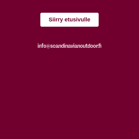
Siirry etusivulle
info@scandinavianoutdoor.fi