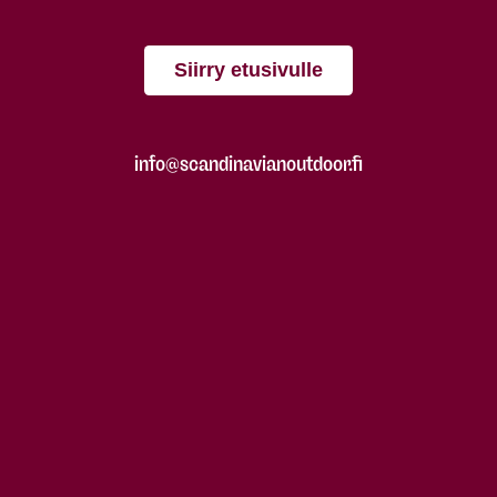
Siirry etusivulle
info@scandinavianoutdoor.fi