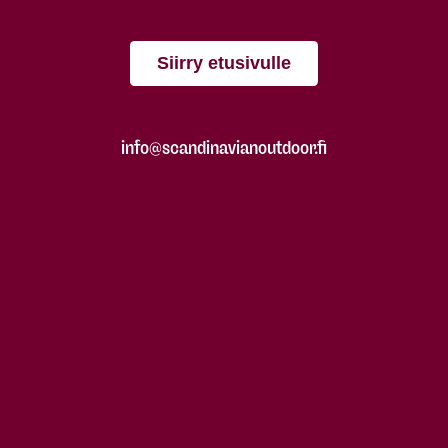
Siirry etusivulle
info@scandinavianoutdoor.fi