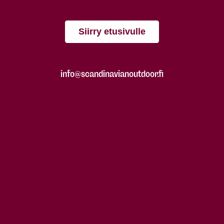
Siirry etusivulle
info@scandinavianoutdoor.fi