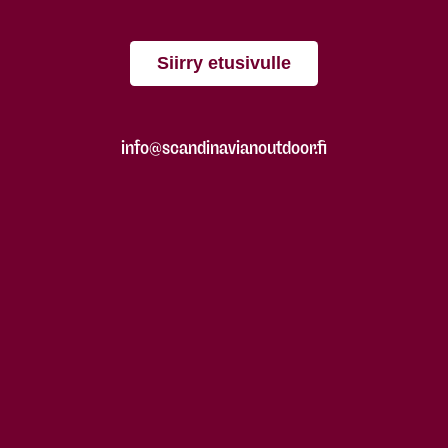
Siirry etusivulle
info@scandinavianoutdoor.fi