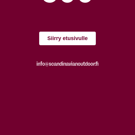
Siirry etusivulle
info@scandinavianoutdoor.fi