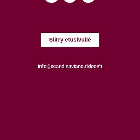
Siirry etusivulle
info@scandinavianoutdoor.fi