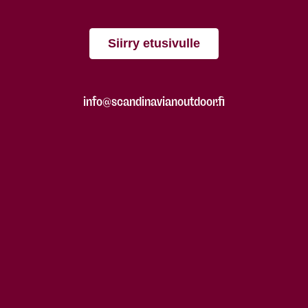
Siirry etusivulle
info@scandinavianoutdoor.fi