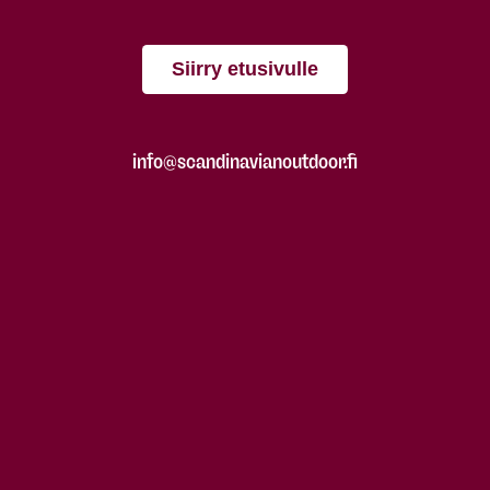
Siirry etusivulle
info@scandinavianoutdoor.fi