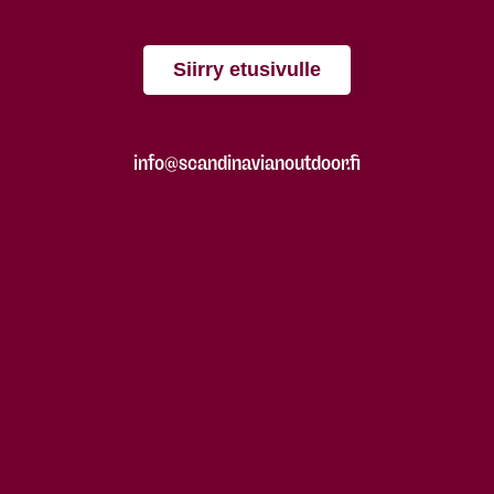
Siirry etusivulle
info@scandinavianoutdoor.fi