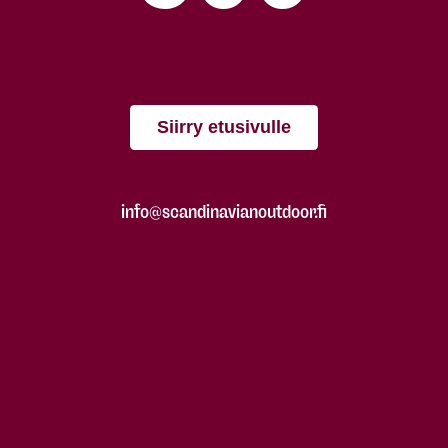
Siirry etusivulle
info@scandinavianoutdoor.fi