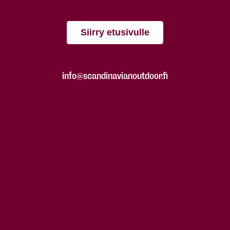
Siirry etusivulle
info@scandinavianoutdoor.fi