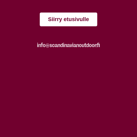
Siirry etusivulle
info@scandinavianoutdoor.fi