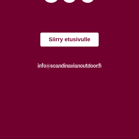
Siirry etusivulle
info@scandinavianoutdoor.fi