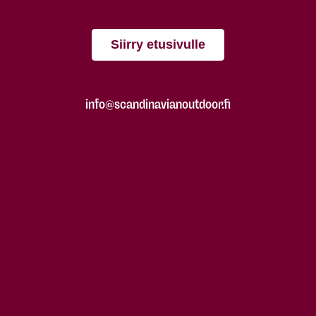
Siirry etusivulle
info@scandinavianoutdoor.fi