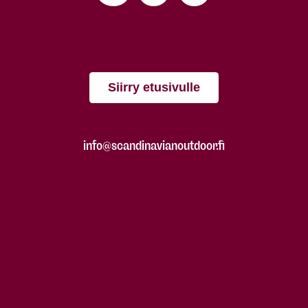
Siirry etusivulle
info@scandinavianoutdoor.fi