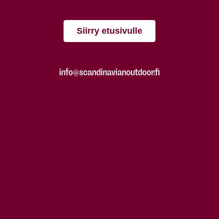
Siirry etusivulle
info@scandinavianoutdoor.fi