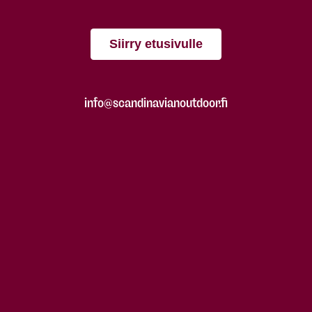
Siirry etusivulle
info@scandinavianoutdoor.fi