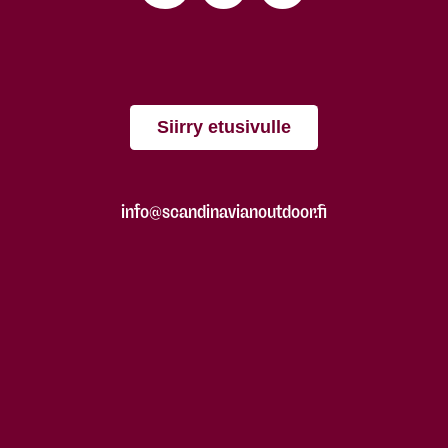
Siirry etusivulle
info@scandinavianoutdoor.fi