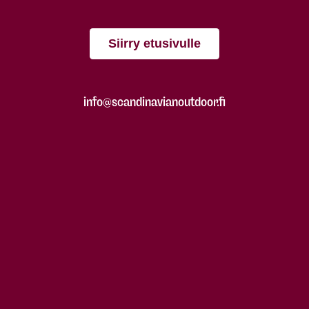
Siirry etusivulle
info@scandinavianoutdoor.fi