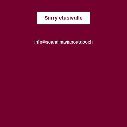
Siirry etusivulle
info@scandinavianoutdoor.fi