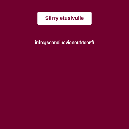
Siirry etusivulle
info@scandinavianoutdoor.fi