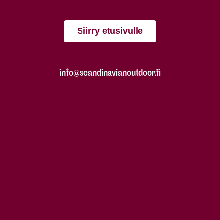
Siirry etusivulle
info@scandinavianoutdoor.fi