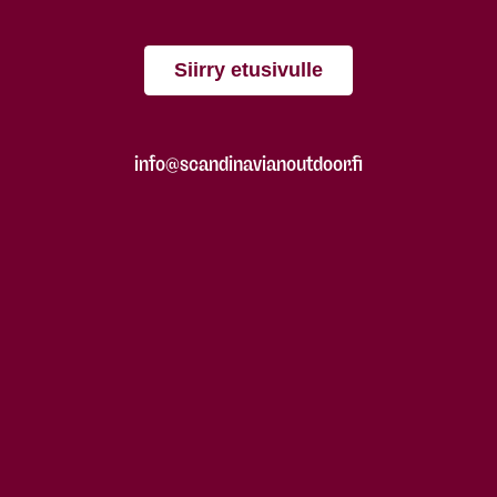
Siirry etusivulle
info@scandinavianoutdoor.fi