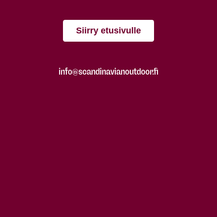
Siirry etusivulle
info@scandinavianoutdoor.fi