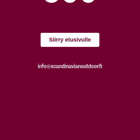
Siirry etusivulle
info@scandinavianoutdoor.fi