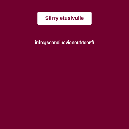
Siirry etusivulle
info@scandinavianoutdoor.fi