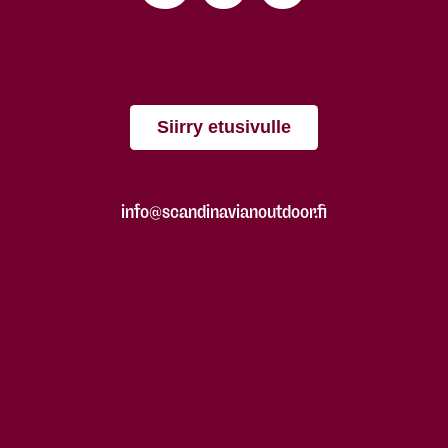
Siirry etusivulle
info@scandinavianoutdoor.fi