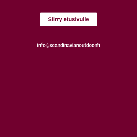
Siirry etusivulle
info@scandinavianoutdoor.fi