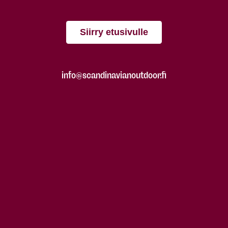
Siirry etusivulle
info@scandinavianoutdoor.fi