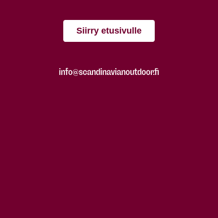
Siirry etusivulle
info@scandinavianoutdoor.fi