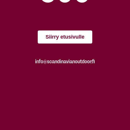
Siirry etusivulle
info@scandinavianoutdoor.fi