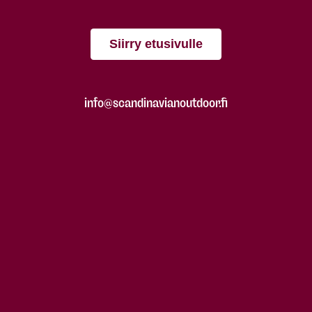
Siirry etusivulle
info@scandinavianoutdoor.fi