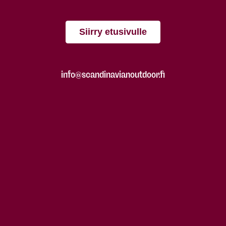
Siirry etusivulle
info@scandinavianoutdoor.fi