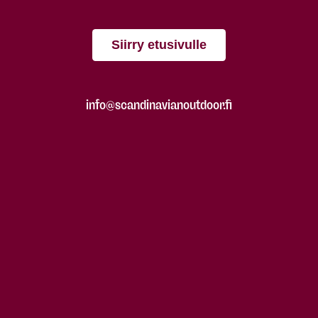
Siirry etusivulle
info@scandinavianoutdoor.fi