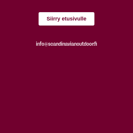
Siirry etusivulle
info@scandinavianoutdoor.fi